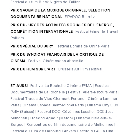
Festival du film Black Nights de Tallinn
PRIX SACEM DE LA MUSIQUE ORIGINALE, SÉLECTION
DOCUMENTAIRE NATIONAL
FIPADOC Biarritz
PRIX DU JURY DES ACTIVITÉS SOCIALES DE L'ÉNERGIE,
COMPÉTITION INTERNATIONALE
Festival Filmer le Travail
Poitiers
PRIX SPÉCIAL DU JURY
Festival Ecrans de Chine Paris
PRIX DU SYNDICAT FRANÇAIS DE LA CRITIQUE DE
CINÉMA
Festival Cinémondes Abbeville
PRIX DU FILM SUR L'ART
Brussels Art Film Festival
ET AUSSI
Festival La Rochelle Cinéma FEMA | Escales
Documentaires de La Rochelle | Festival Allers-Retours Paris |
Festival Traces de Vies Clermont-Ferrand | Cinéma Luminor
Paris | Cinéma Espace Saint-Michel Paris | Cinéma CityClub
Pully (Suisse) | Festival DOC-Cévènnes Lasalle | DOK.fest
München | Fidadoc Agadir (Maroc) | Cinéma l’Isle-sur-le-
Sorgue | Rencontres du film documentaire de Mellionnec |
Festival du Film de Cabourg | Anvers Destudio | Alula Film